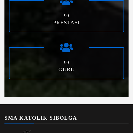
99
PRESTASI
99
GURU
SMA KATOLIK SIBOLGA