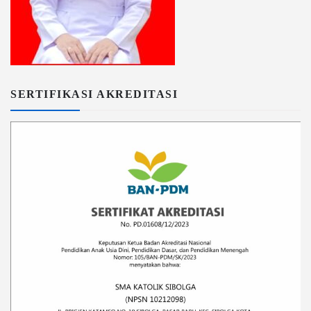
SERTIFIKASI AKREDITASI