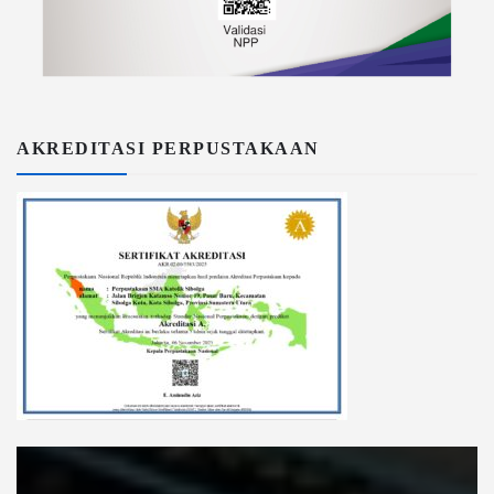
AKREDITASI PERPUSTAKAAN