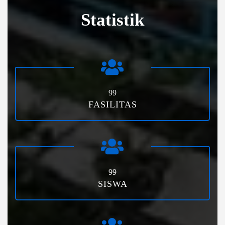
Statistik
99
FASILITAS
99
SISWA