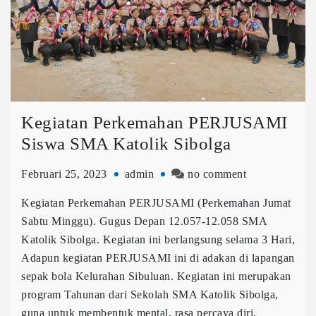
Kegiatan Perkemahan PERJUSAMI
Siswa SMA Katolik Sibolga
Februari 25, 2023
admin
no comment
Kegiatan Perkemahan PERJUSAMI (Perkemahan Jumat
Sabtu Minggu). Gugus Depan 12.057-12.058 SMA
Katolik Sibolga. Kegiatan ini berlangsung selama 3 Hari,
Adapun kegiatan PERJUSAMI ini di adakan di lapangan
sepak bola Kelurahan Sibuluan. Kegiatan ini merupakan
program Tahunan dari Sekolah SMA Katolik Sibolga,
guna untuk membentuk mental, rasa percaya diri,