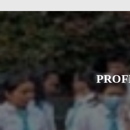
saat 
Lakuka
PROF