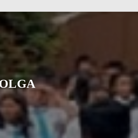
jutnya
r tidak
BOLGA