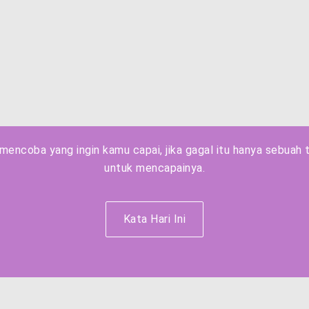
mencoba yang ingin kamu capai, jika gagal itu hanya sebuah
untuk mencapainya.
Kata Hari Ini
Berjuang wahai engkau pencari ilmu, Jangan Berpuas diri samp