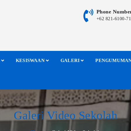
Phone Numbe
+62 821-6100-7
KESISWAAN
GALERI
PENGUMUMA
Galeri Video Sekolah