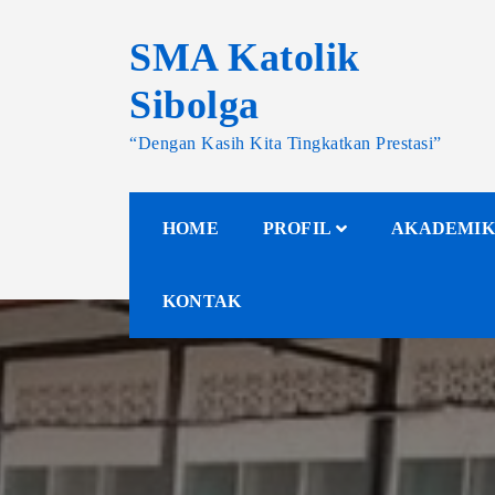
SMA Katolik
Sibolga
“Dengan Kasih Kita Tingkatkan Prestasi”
HOME
PROFIL
AKADEMIK
KONTAK