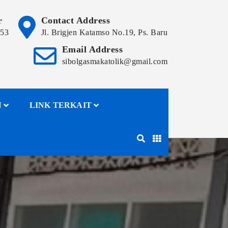
r
Contact Address
153
Jl. Brigjen Katamso No.19, Ps. Baru
Email Address
sibolgasmakatolik@gmail.com
N
LINK TERKAIT