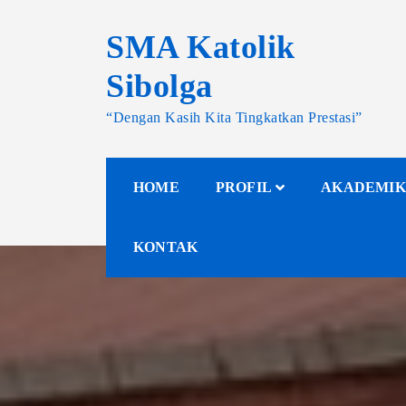
SMA Katolik
Sibolga
“Dengan Kasih Kita Tingkatkan Prestasi”
HOME
PROFIL
AKADEMIK
KONTAK