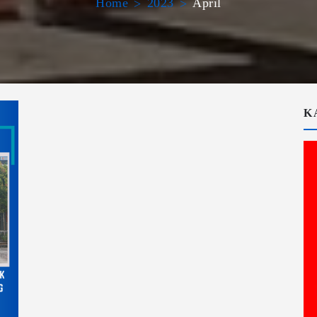
Home
2023
April
K