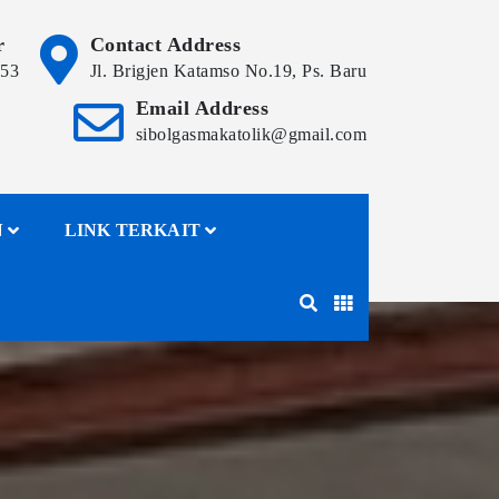
r
Contact Address
153
Jl. Brigjen Katamso No.19, Ps. Baru
Email Address
sibolgasmakatolik@gmail.com
N
LINK TERKAIT