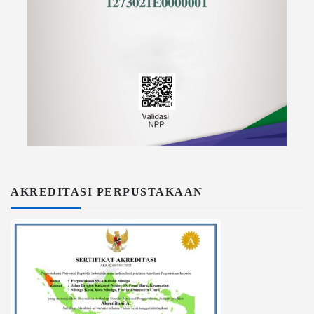
AKREDITASI PERPUSTAKAAN