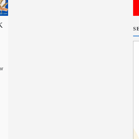
K
S
ar