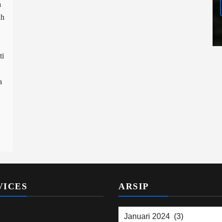
a
ah
ti
a
VICES
ARSIP