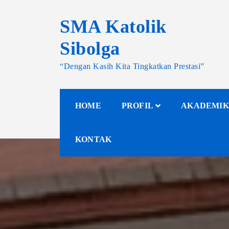
SMA Katolik
Sibolga
“Dengan Kasih Kita Tingkatkan Prestasi”
HOME
PROFIL
AKADEMIK
KONTAK