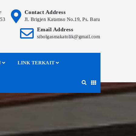
r
Contact Address
153
Jl. Brigjen Katamso No.19, Ps. Baru
Email Address
sibolgasmakatolik@gmail.com
N
LINK TERKAIT